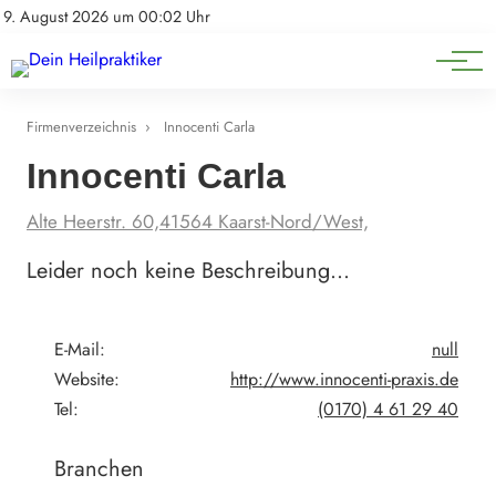
Natürliche Medizin
Impressum
9. August 2026 um 00:02 Uhr
Datenschutz
Heilpflanzen & Kräuterkunde
Firmenverzeichnis
›
Innocenti Carla
Innocenti Carla
Alte Heerstr. 60,41564 Kaarst-Nord/West,
Leider noch keine Beschreibung…
E-Mail:
null
Website:
http://www.innocenti-praxis.de
Tel:
(0170) 4 61 29 40
Branchen