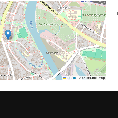
Leaflet
|
© OpenStreetMap