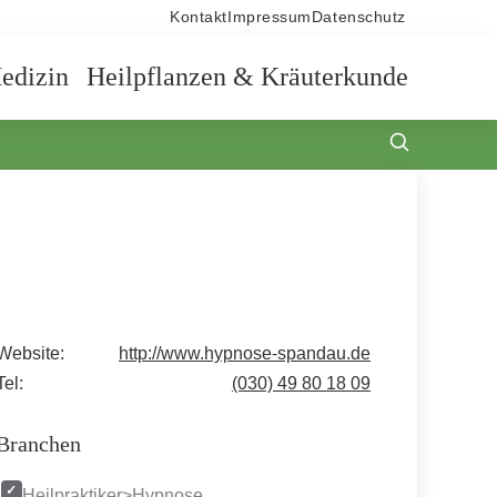
Kontakt
Impressum
Datenschutz
edizin
Heilpflanzen & Kräuterkunde
Website:
http://www.hypnose-spandau.de
Tel:
(030) 49 80 18 09
Branchen
Heilpraktiker>Hypnose