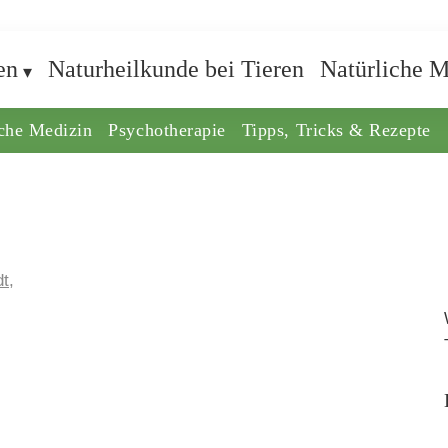
en
Naturheilkunde bei Tieren
Natürliche M
iche Medizin
Psychotherapie
Tipps, Tricks & Rezepte
t,