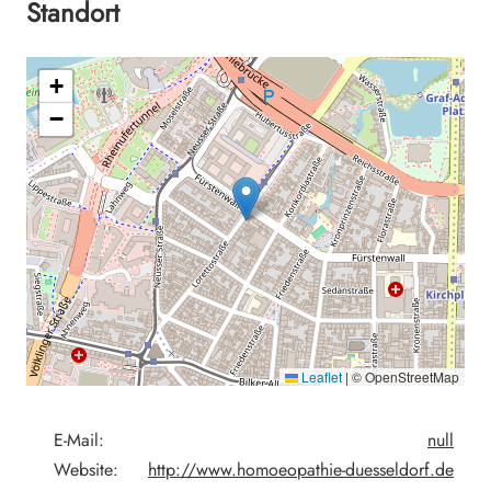
Standort
+
−
Leaflet
|
© OpenStreetMap
E-Mail:
null
Website:
http://www.homoeopathie-duesseldorf.de