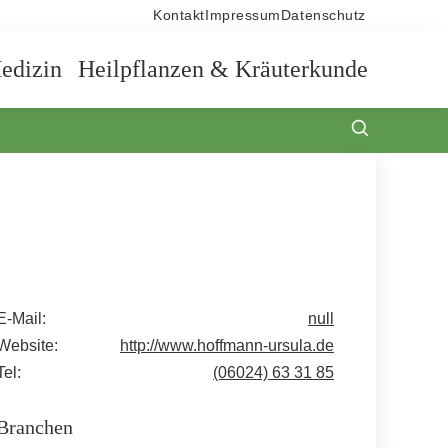
Kontakt
Impressum
Datenschutz
edizin
Heilpflanzen & Kräuterkunde
E-Mail:
null
Website:
http://www.hoffmann-ursula.de
Tel:
(06024) 63 31 85
Branchen