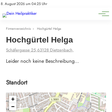
Natürliche Medizin
Impressum
8. August 2026 um 04:25 Uhr
Datenschutz
Heilpflanzen & Kräuterkunde
Firmenverzeichnis
›
Hochgürtel Helga
Hochgürtel Helga
Schäfergasse 25,63128 Dietzenbach,
Leider noch keine Beschreibung…
Standort
+
−