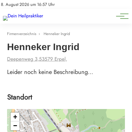
Natürliche Medizin
Impressum
8. August 2026 um 16:57 Uhr
Datenschutz
Heilpflanzen & Kräuterkunde
Firmenverzeichnis
›
Henneker Ingrid
Henneker Ingrid
Deepenweg 3,53579 Erpel,
Leider noch keine Beschreibung…
Standort
+
−