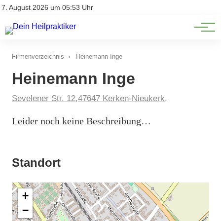
Natürliche Medizin
Impressum
7. August 2026 um 05:53 Uhr
Datenschutz
Heilpflanzen & Kräuterkunde
Firmenverzeichnis
›
Heinemann Inge
Heinemann Inge
Sevelener Str. 12,47647 Kerken-Nieukerk,
Leider noch keine Beschreibung…
Standort
+
−