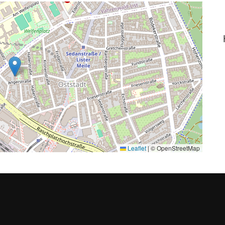
Leaflet
|
© OpenStreetMap