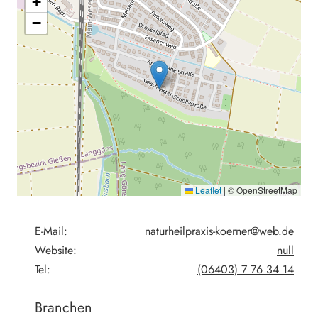
+
−
Leaflet
|
© OpenStreetMap
E-Mail:
naturheilpraxis-koerner@web.de
Website:
null
Tel:
(06403) 7 76 34 14
Branchen