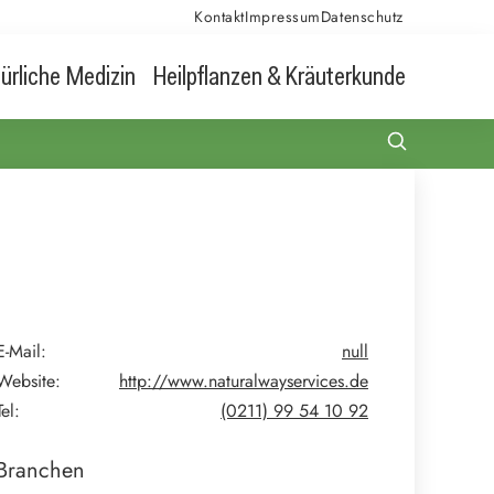
Kontakt
Impressum
Datenschutz
ürliche Medizin
Heilpflanzen & Kräuterkunde
E-Mail:
null
Website:
http://www.naturalwayservices.de
Tel:
(0211) 99 54 10 92
Branchen