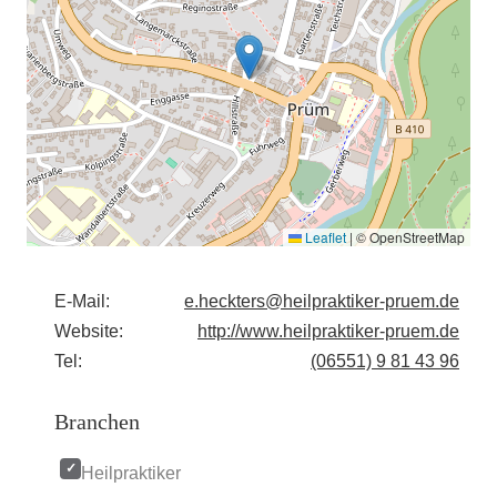
Leaflet
|
© OpenStreetMap
E-Mail:
e.heckters@heilpraktiker-pruem.de
Website:
http://www.heilpraktiker-pruem.de
Tel:
(06551) 9 81 43 96
Branchen
Heilpraktiker