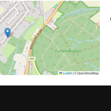
Leaflet
|
© OpenStreetMap