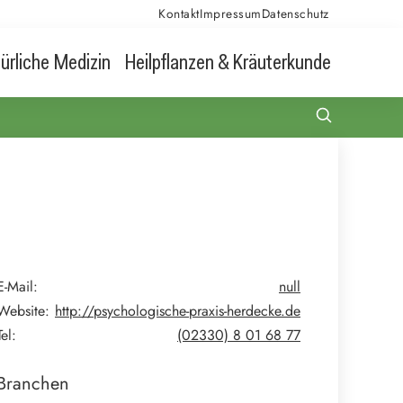
Kontakt
Impressum
Datenschutz
ürliche Medizin
Heilpflanzen & Kräuterkunde
E-Mail:
null
Website:
http://psychologische-praxis-herdecke.de
Tel:
(02330) 8 01 68 77
Branchen