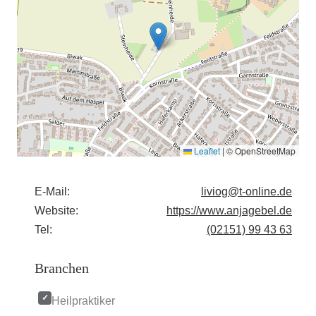
Leaflet
|
© OpenStreetMap
E-Mail:
liviog@t-online.de
Website:
https://www.anjagebel.de
Tel:
(02151) 99 43 63
Branchen
Heilpraktiker