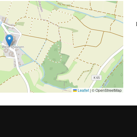
Leaflet
|
© OpenStreetMap