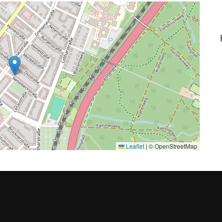
Leaflet
|
© OpenStreetMap