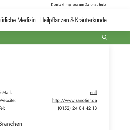
Kontakt
Impressum
Datenschutz
ürliche Medizin
Heilpflanzen & Kräuterkunde
E-Mail:
null
Website:
http://www.sanotier.de
Tel:
(0152) 24 84 42 13
Branchen