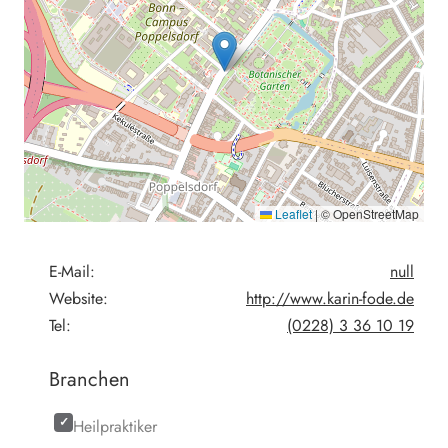
Leaflet
|
© OpenStreetMap
E-Mail:
null
Website:
http://www.karin-fode.de
Tel:
(0228) 3 36 10 19
Branchen
Heilpraktiker