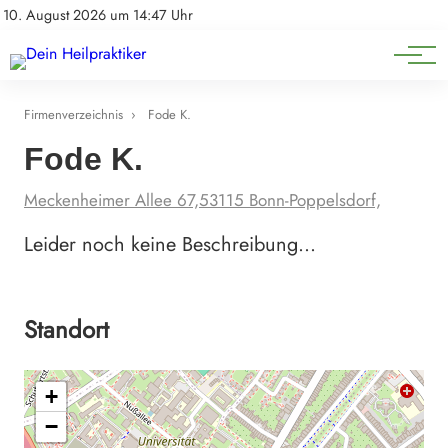
Natürliche Medizin
Impressum
10. August 2026 um 14:47 Uhr
Datenschutz
Heilpflanzen & Kräuterkunde
Firmenverzeichnis
›
Fode K.
Fode K.
Meckenheimer Allee 67,53115 Bonn-Poppelsdorf,
Leider noch keine Beschreibung…
Standort
+
−