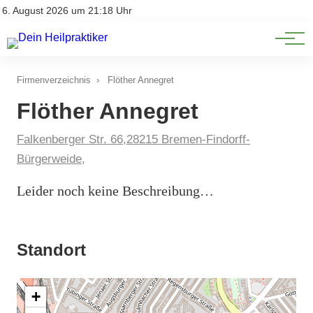
Natürliche Medizin
Impressum
6. August 2026 um 21:18 Uhr
Datenschutz
Heilpflanzen & Kräuterkunde
Firmenverzeichnis
›
Flöther Annegret
Flöther Annegret
Falkenberger Str. 66,28215 Bremen-Findorff-
Bürgerweide,
Leider noch keine Beschreibung…
Standort
+