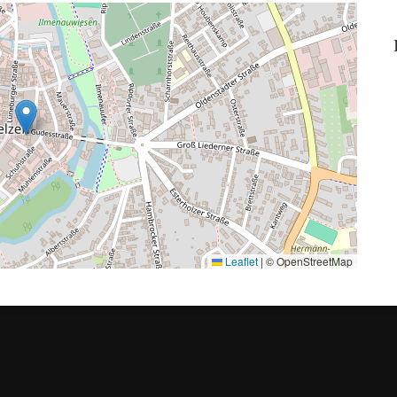
Leaflet
|
© OpenStreetMap