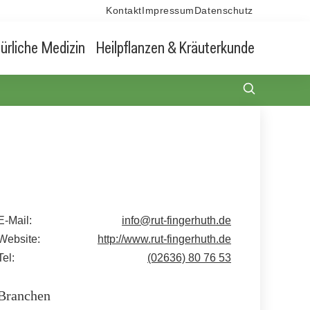
Kontakt
Impressum
Datenschutz
ürliche Medizin
Heilpflanzen & Kräuterkunde
E-Mail:
info@rut-fingerhuth.de
Website:
http://www.rut-fingerhuth.de
Tel:
(02636) 80 76 53
Branchen