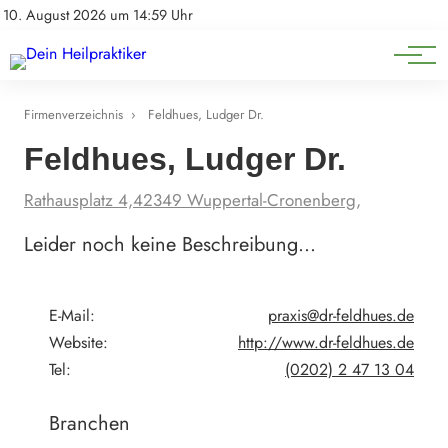
Natürliche Medizin
Impressum
10. August 2026 um 14:59 Uhr
Datenschutz
Heilpflanzen & Kräuterkunde
Firmenverzeichnis
›
Feldhues, Ludger Dr.
Feldhues, Ludger Dr.
Rathausplatz 4,42349 Wuppertal-Cronenberg,
Leider noch keine Beschreibung…
E-Mail:
praxis@dr-feldhues.de
Website:
http://www.dr-feldhues.de
Tel:
(0202) 2 47 13 04
Branchen