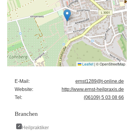
Leaflet
|
© OpenStreetMap
E-Mail:
ernst1289@t-online.de
Website:
http://www.ernst-heilpraxis.de
Tel:
(06109) 5 03 08 66
Branchen
Heilpraktiker