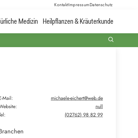
Kontakt
Impressum
Datenschutz
ürliche Medizin
Heilpflanzen & Kräuterkunde
E-Mail:
michaele-eichert@web.de
Website:
null
Tel:
(02762) 98 82 99
Branchen