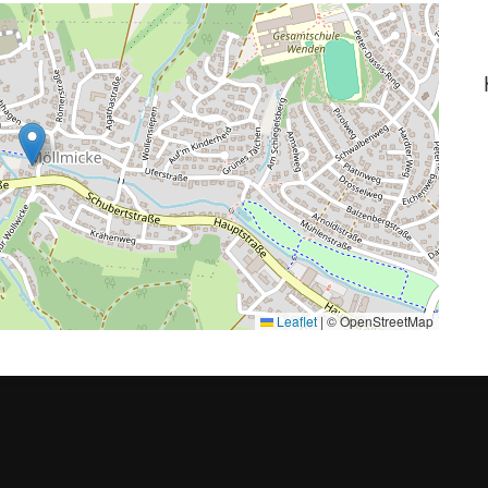
Leaflet
|
© OpenStreetMap