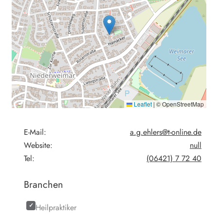
Leaflet
|
© OpenStreetMap
E-Mail:
a.g.ehlers@t-online.de
Website:
null
Tel:
(06421) 7 72 40
Branchen
Heilpraktiker