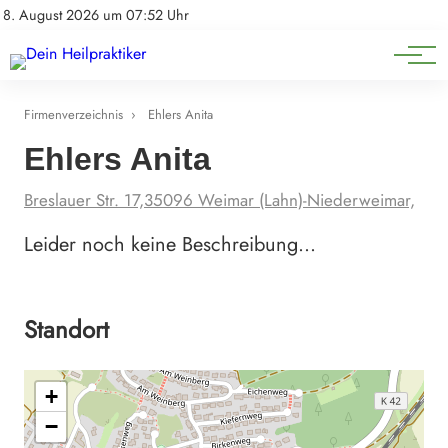
Natürliche Medizin
Impressum
8. August 2026 um 07:52 Uhr
Datenschutz
Heilpflanzen & Kräuterkunde
Firmenverzeichnis
›
Ehlers Anita
Ehlers Anita
Breslauer Str. 17,35096 Weimar (Lahn)-Niederweimar,
Leider noch keine Beschreibung…
Standort
+
−