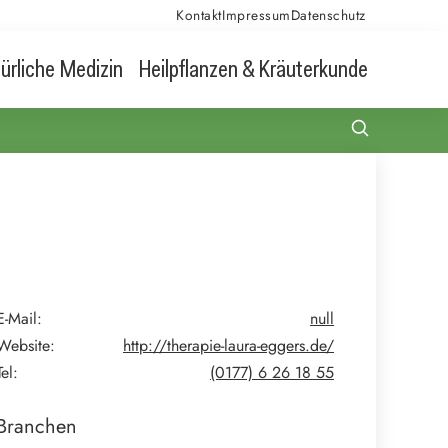
Kontakt
Impressum
Datenschutz
ürliche Medizin
Heilpflanzen & Kräuterkunde
E-Mail:
null
Website:
http://therapie-laura-eggers.de/
Tel:
(0177) 6 26 18 55
Branchen