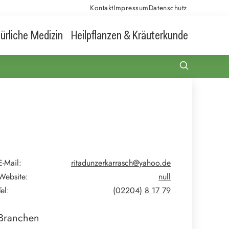
Kontakt
Impressum
Datenschutz
ürliche Medizin
Heilpflanzen & Kräuterkunde
E-Mail:
ritadunzerkarrasch@yahoo.de
Website:
null
Tel:
(02204) 8 17 79
Branchen