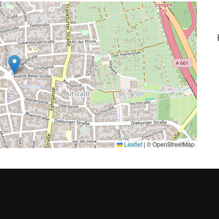
Leaflet
|
© OpenStreetMap