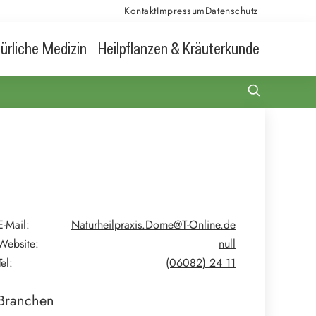
Kontakt
Impressum
Datenschutz
ürliche Medizin
Heilpflanzen & Kräuterkunde
E-Mail:
Naturheilpraxis.Dome@T-Online.de
Website:
null
Tel:
(06082) 24 11
Branchen