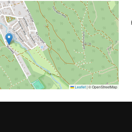
Leaflet
|
© OpenStreetMap