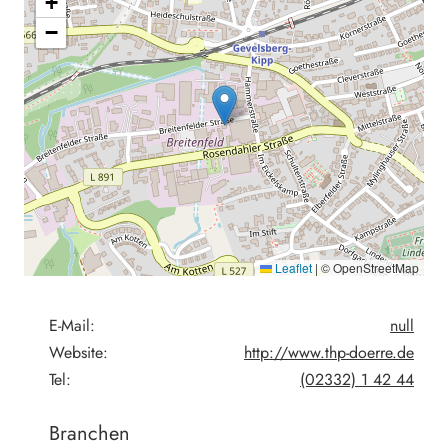
+
−
Leaflet
|
© OpenStreetMap
E-Mail:
null
Website:
http://www.thp-doerre.de
Tel:
(02332) 1 42 44
Branchen