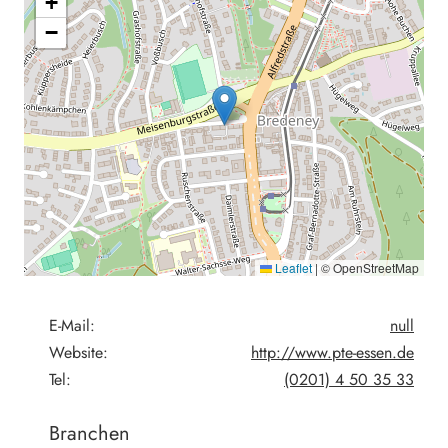
+
−
Leaflet
|
© OpenStreetMap
E-Mail:
null
Website:
http://www.pte-essen.de
Tel:
(0201) 4 50 35 33
Branchen