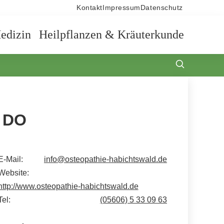
Kontakt
Impressum
Datenschutz
edizin
Heilpflanzen & Kräuterkunde
c DO
E-Mail:
info@osteopathie-habichtswald.de
Website:
http://www.osteopathie-habichtswald.de
Tel:
(05606) 5 33 09 63