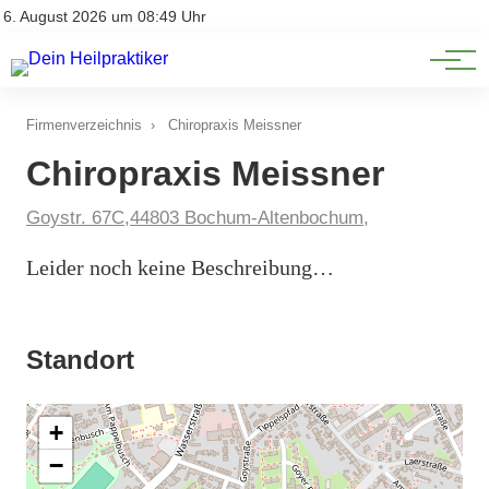
Natürliche Medizin
Impressum
6. August 2026 um 08:49 Uhr
Datenschutz
Heilpflanzen & Kräuterkunde
Firmenverzeichnis
›
Chiropraxis Meissner
Chiropraxis Meissner
Goystr. 67C,44803 Bochum-Altenbochum,
Leider noch keine Beschreibung…
Standort
+
−