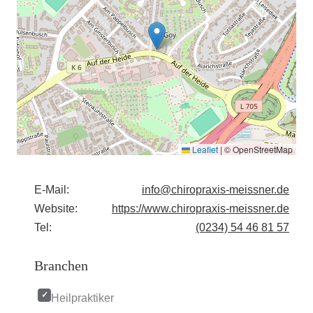
Leaflet
|
© OpenStreetMap
E-Mail:
info@chiropraxis-meissner.de
Website:
https://www.chiropraxis-meissner.de
Tel:
(0234) 54 46 81 57
Branchen
Heilpraktiker