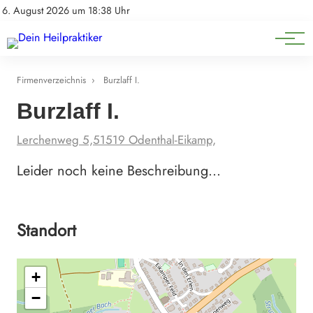
Natürliche Medizin
Impressum
6. August 2026 um 18:38 Uhr
Datenschutz
Heilpflanzen & Kräuterkunde
Firmenverzeichnis
›
Burzlaff I.
Burzlaff I.
Lerchenweg 5,51519 Odenthal-Eikamp,
Leider noch keine Beschreibung…
Standort
+
−