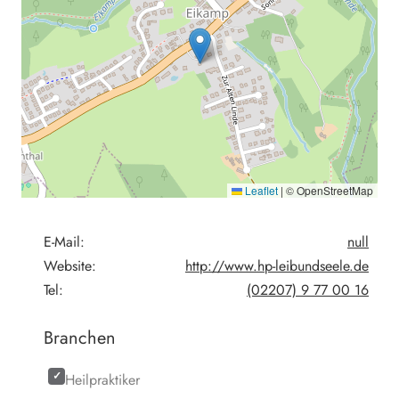
Leaflet
|
© OpenStreetMap
E-Mail:
null
Website:
http://www.hp-leibundseele.de
Tel:
(02207) 9 77 00 16
Branchen
Heilpraktiker