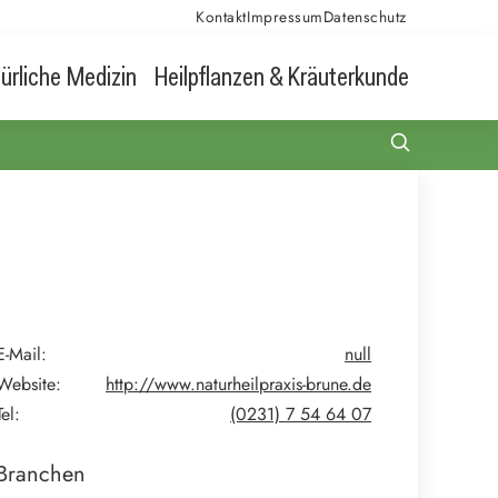
Kontakt
Impressum
Datenschutz
ürliche Medizin
Heilpflanzen & Kräuterkunde
E-Mail:
null
Website:
http://www.naturheilpraxis-brune.de
Tel:
(0231) 7 54 64 07
Branchen