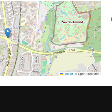
Leaflet
|
© OpenStreetMap