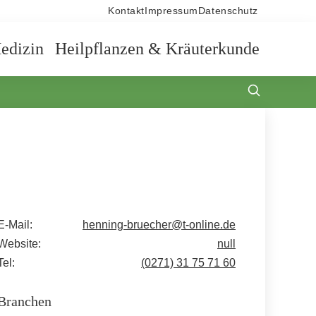
Kontakt
Impressum
Datenschutz
edizin
Heilpflanzen & Kräuterkunde
E-Mail:
henning-bruecher@t-online.de
Website:
null
Tel:
(0271) 31 75 71 60
Branchen