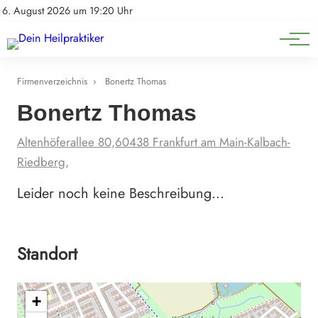
Natürliche Medizin
Impressum
6. August 2026 um 19:20 Uhr
Datenschutz
Heilpflanzen & Kräuterkunde
Firmenverzeichnis
›
Bonertz Thomas
Bonertz Thomas
Altenhöferallee 80,60438 Frankfurt am Main-Kalbach-
Riedberg,
Leider noch keine Beschreibung…
Standort
+