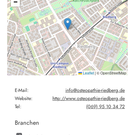
−
Leaflet
|
© OpenStreetMap
E-Mail:
info@osteopathie-riedberg.de
Website:
http://www.osteopathie-riedberg.de
Tel:
(069) 95 10 34 72
Branchen