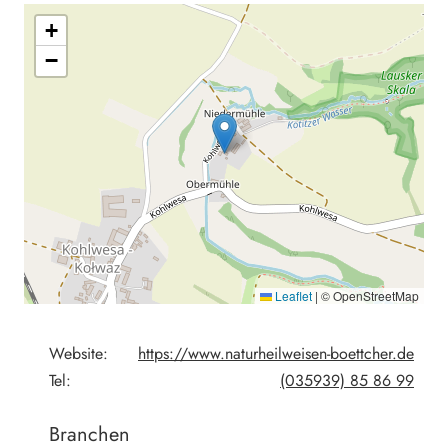
+
−
Leaflet
|
© OpenStreetMap
Website:
https://www.naturheilweisen-boettcher.de
Tel:
(035939) 85 86 99
Branchen