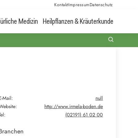
Kontakt
Impressum
Datenschutz
ürliche Medizin
Heilpflanzen & Kräuterkunde
E-Mail:
null
Website:
http://www.irmela-boden.de
Tel:
(02191) 61 02 00
Branchen