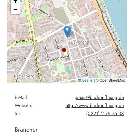
+
−
Leaflet
|
© OpenStreetMap
E-Mail:
praxis@blickoeffnung.de
Website:
http://www.blickoeffnung.de
Tel:
(0221) 2 79 75 33
Branchen