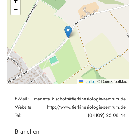
+
−
Leaflet
|
© OpenStreetMap
E-Mail:
marietta.bischoff@tierkinesiologie-zentrum.de
Website:
http://www.tierkinesiologie-zentrum.de
Tel:
(04109) 25 08 44
Branchen