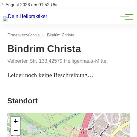
Natürliche Medizin
Impressum
7. August 2026 um 01:52 Uhr
Datenschutz
Heilpflanzen & Kräuterkunde
Firmenverzeichnis
›
Bindrim Christa
Bindrim Christa
Velberter Str. 133,42579 Heiligenhaus-Mitte,
Leider noch keine Beschreibung…
Standort
+
−