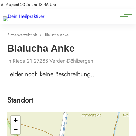
Natürliche Medizin
Impressum
6. August 2026 um 13:46 Uhr
Datenschutz
Heilpflanzen & Kräuterkunde
Firmenverzeichnis
›
Bialucha Anke
Bialucha Anke
In Rieda 21,27283 Verden-Döhlbergen,
Leider noch keine Beschreibung…
Standort
+
−