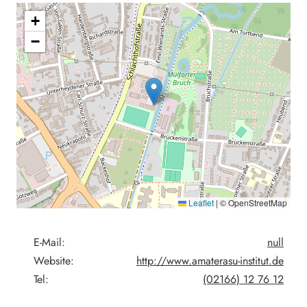
+
−
Leaflet
|
© OpenStreetMap
E-Mail:
null
Website:
http://www.amaterasu-institut.de
Tel:
(02166) 12 76 12