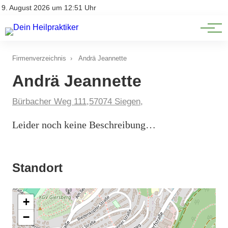
Natürliche Medizin
Impressum
9. August 2026 um 12:51 Uhr
Datenschutz
Heilpflanzen & Kräuterkunde
Firmenverzeichnis
›
Andrä Jeannette
Andrä Jeannette
Bürbacher Weg 111,57074 Siegen,
Leider noch keine Beschreibung…
Standort
+
−