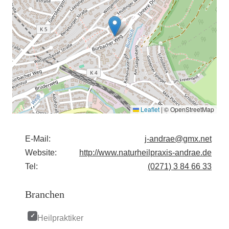
Leaflet
|
© OpenStreetMap
E-Mail:
j-andrae@gmx.net
Website:
http://www.naturheilpraxis-andrae.de
Tel:
(0271) 3 84 66 33
Branchen
Heilpraktiker