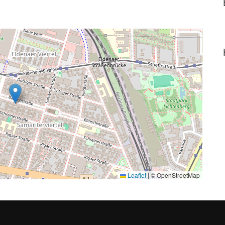
Leaflet
|
© OpenStreetMap