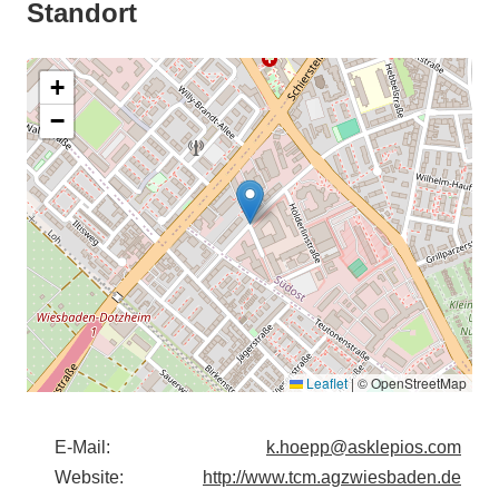
Standort
+
−
Leaflet
|
© OpenStreetMap
E-Mail:
k.hoepp@asklepios.com
Website:
http://www.tcm.agzwiesbaden.de