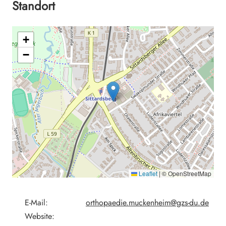
Standort
+
−
Leaflet
|
© OpenStreetMap
E-Mail:
orthopaedie.muckenheim@gzs-du.de
Website: