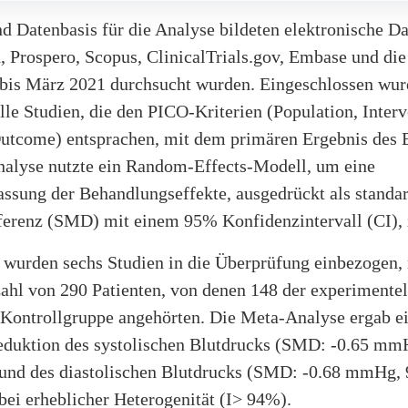
d Datenbasis für die Analyse bildeten elektronische D
 Prospero, Scopus, ClinicalTrials.gov, Embase und di
e bis März 2021 durchsucht wurden. Eingeschlossen wu
le Studien, die den PICO-Kriterien (Population, Interv
Outcome) entsprachen, mit dem primären Ergebnis des 
alyse nutzte ein Random-Effects-Modell, um eine
sung der Behandlungseffekte, ausgedrückt als standar
fferenz (SMD) mit einem 95% Konfidenzintervall (CI), 
 wurden sechs Studien in die Überprüfung einbezogen, 
ahl von 290 Patienten, von denen 148 der experimente
 Kontrollgruppe angehörten. Die Meta-Analyse ergab e
duktion des systolischen Blutdrucks (SMD: -0.65 mm
) und des diastolischen Blutdrucks (SMD: -0.68 mmHg,
 bei erheblicher Heterogenität (I> 94%).