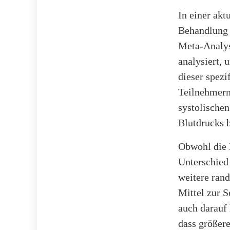
In einer akt
Behandlung z
Meta-Analys
analysiert, 
dieser spez
Teilnehmern
systolischen
Blutdrucks b
Obwohl die E
Unterschied
weitere ran
Mittel zur 
auch darauf 
dass größer