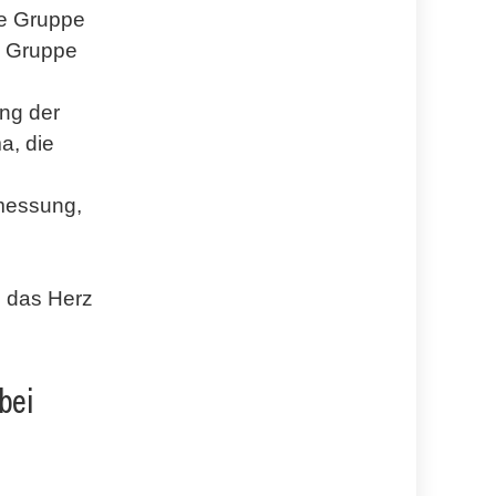
ne Gruppe
e Gruppe
ng der
a, die
kmessung,
n das Herz
bei