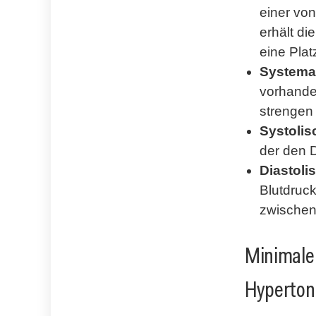
einer vo
erhält d
eine Plat
Systema
vorhande
strengen
Systolis
der den D
Diastoli
Blutdruc
zwischen
Minimale
Hyperton