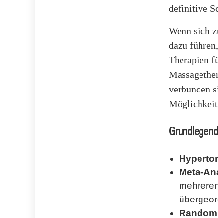
definitive S
Wenn sich zu
dazu führen
Therapien f
Massagether
verbunden si
Möglichkeite
Grundlegende
Hyperton
Meta-An
mehreren
übergeord
Randomis