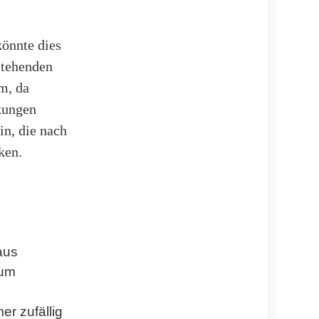
könnte dies
stehenden
m, da
kungen
in, die nach
ken.
aus
 um
er zufällig