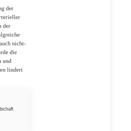
ng der
terieller
n der
olgreiche
auch nicht-
rde die
n und
en lindert
tschaft