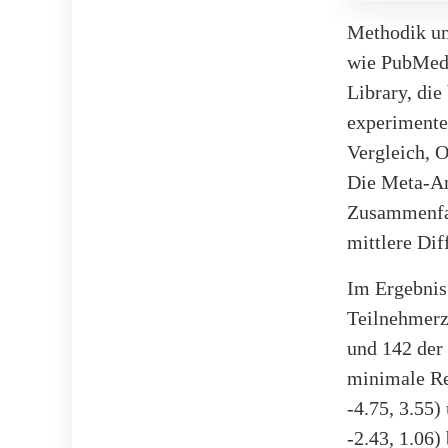
Methodik un
wie PubMed,
Library, di
experimentel
Vergleich, 
Die Meta-An
Zusammenfas
mittlere Di
Im Ergebnis
Teilnehmerz
und 142 der
minimale Re
-4.75, 3.55
-2.43, 1.06)