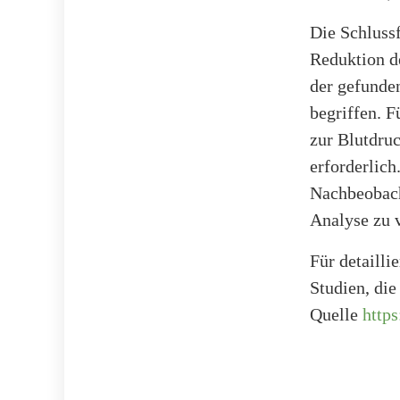
Die Schluss
Reduktion d
der gefunde
begriffen. F
zur Blutdruc
erforderlic
Nachbeobach
Analyse zu v
Für detailli
Studien, di
Quelle
http