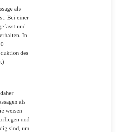
ssage als
t. Bei einer
efasst und
erhalten. In
90
eduktion des
t)
 daher
assagen als
ie weisen
vorliegen und
dig sind, um