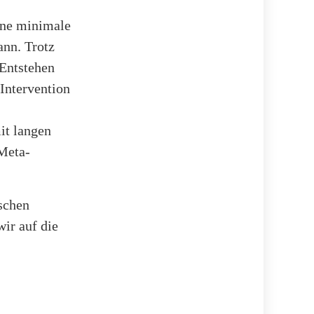
ine minimale
ann. Trotz
 Entstehen
 Intervention
it langen
Meta-
ischen
ir auf die