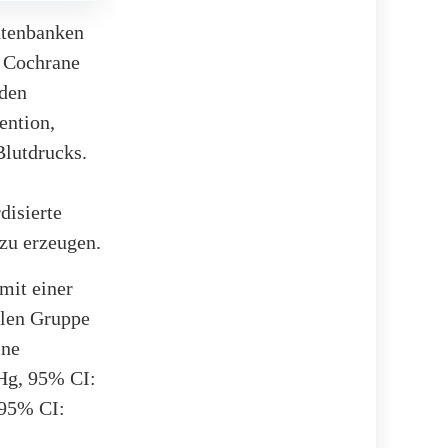
atenbanken
e Cochrane
rden
ention,
Blutdrucks.
disierte
zu erzeugen.
mit einer
llen Gruppe
ine
Hg, 95% CI:
 95% CI: