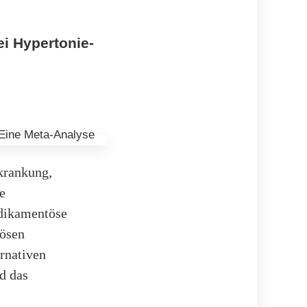
i Hypertonie-
rkrankung,
e
dikamentöse
tösen
rnativen
d das