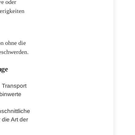
ve oder
erigkeiten
on ohne die
eschwerden.
nge
n Transport
obinwerte
schnittliche
 die Art der