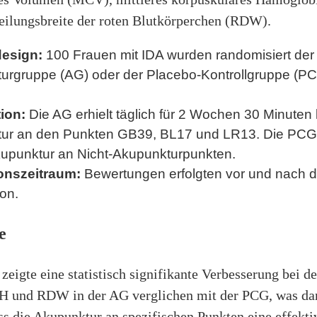
teilungsbreite der roten Blutkörperchen (RDW).
esign:
100 Frauen mit IDA wurden randomisiert der
urgruppe (AG) oder der Placebo-Kontrollgruppe (P
tion:
Die AG erhielt täglich für 2 Wochen 30 Minuten 
ur an den Punkten GB39, BL17 und LR13. Die PCG e
upunktur an Nicht-Akupunkturpunkten.
onszeitraum:
Bewertungen erfolgten vor und nach d
ion.
e
zeigte eine statistisch signifikante Verbesserung bei d
 und RDW in der AG verglichen mit der PCG, was da
ass die Akupunktur an spezifischen Punkten eine effekt