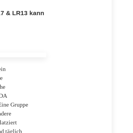
17 & LR13 kann
ein
ie
che
IDA
 Eine Gruppe
ndere
atziert
d täglich