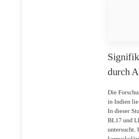
Signifi
durch A
Die Forschu
in Indien li
In dieser S
BL17 und LR
untersucht.
korpuskulär