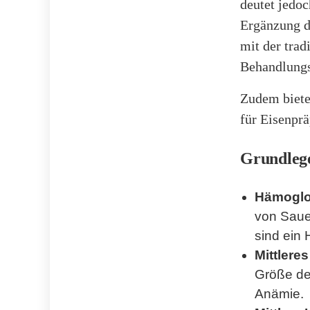
deutet jedoc
Ergänzung da
mit der trad
Behandlungs
Zudem biete
für Eisenpr
Grundleg
Hämoglo
von Sauer
sind ein 
Mittlere
Größe der
Anämie.