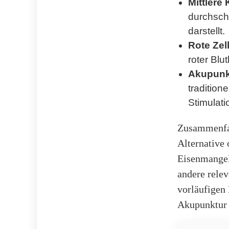
Mittlere
durchsch
darstellt.
Rote Zel
roter Bl
Akupunk
tradition
Stimulati
Zusammenfas
Alternative
Eisenmangel
andere rele
vorläufigen
Akupunktur 