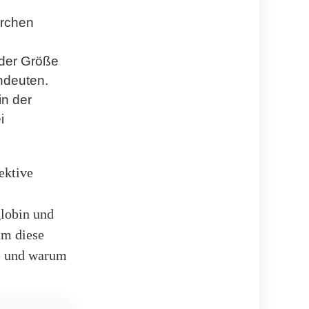
erchen
 der Größe
ndeuten.
in der
i
ektive
lobin und
um diese
ie und warum