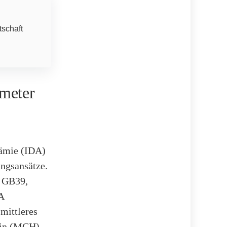
tschaft
ameter
ämie (IDA)
ungsansätze.
n GB39,
A
mittleres
bin (MCH)