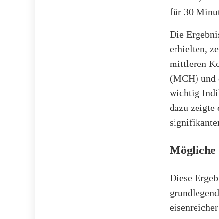
für 30 Minu
Die Ergebni
erhielten, z
mittleren K
(MCH) und d
wichtig Ind
dazu zeigte 
signifikant
Mögliche 
Diese Ergeb
grundlegend
eisenreiche