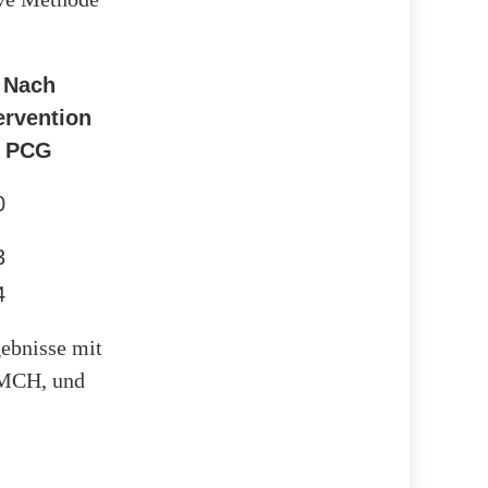
Nach
ervention
PCG
0
3
4
gebnisse mit
r MCH, und