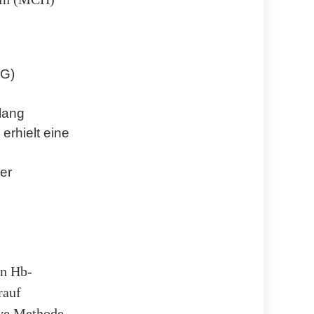
CG)
lang
rhielt eine
er
en Hb-
rauf
ive Methode