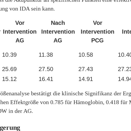
ung von IDA sein kann.
Vor
Nach
Vor
r
Intervention
Intervention
Intervention
Int
AG
AG
PCG
10.39
11.38
10.58
10.4
25.69
27.50
27.43
27.2
15.12
16.41
14.91
14.9
ößenanalyse bestätigt die klinische Signifikanz der Er
ichen Effektgröße von 0.785 für Hämoglobin, 0.418 fü
DW in der AG.
lgerung