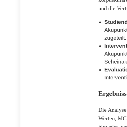
und die Ver
Studiend
Akupunkt
zugeteilt.
Interven
Akupunkt
Scheinak
Evaluati
Intervent
Ergebniss
Die Analyse 
Werten, MCH
hinweist, d