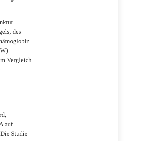
nktur
gels, des
rhämoglobin
DW) –
Im Vergleich
e
rd,
A auf
Die Studie