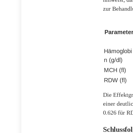
zur Behandl
Paramete
Hämoglobi
n (g/dl)
MCH (fl)
RDW (fl)
Die Effektgr
einer deutl
0.626 für R
Schlussfo