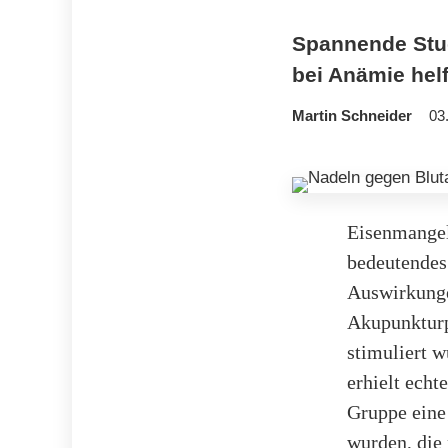
Spannende Stud
bei Anämie hel
Martin Schneider
03
Eisenmangel
bedeutendes
Auswirkunge
Akupunkturp
stimuliert 
erhielt ech
Gruppe eine 
wurden, die