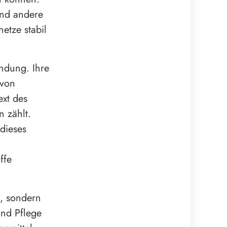
und andere
etze stabil
indung. Ihre
 von
ext des
 zählt.
dieses
ffe
t, sondern
und Pflege