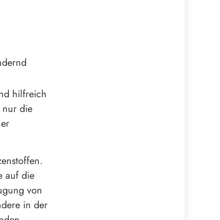
indernd
d hilfreich
 nur die
her
zenstoffen.
e auf die
eugung von
ndere in der
unden