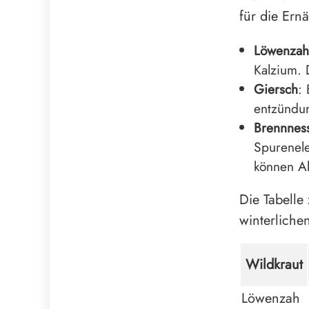
für die Ern
Löwenzah
Kalzium. 
Giersch
:
entzündun
Brennnes
Spurenele
können Al
Die Tabelle
winterliche
Wildkraut
Löwenzah