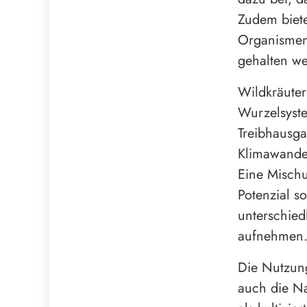
Zudem biete
Organismen,
gehalten w
Wildkräuter
Wurzelsyst
Treibhausga
Klimawande
Eine Mischu
Potenzial s
unterschied
aufnehmen
Die Nutzung
auch die Na