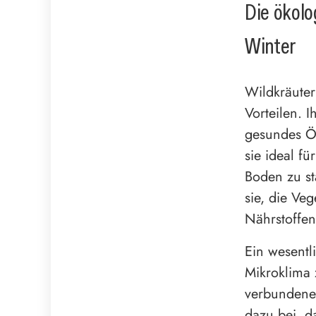
Die ökolo
Winter
Wildkräuter
Vorteilen. I
gesundes Ök
sie ideal f
Boden zu st
sie, die Veg
Nährstoffen
Ein wesentli
Mikroklima 
verbundene 
dazu bei, d