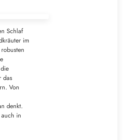
en Schlaf
ldkräuter im
 robusten
re
 die
r das
rn. Von
an denkt.
 auch in