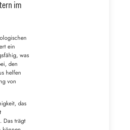
tern im
kologischen
ert ein
gsfähig, was
ei, den
us helfen
ung von
igkeit, das
t
 Das trägt
n können.