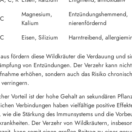
Magnesium,
Entzündungshemmend,
C
Kalium
nierenfördernd
C
Eisen, Silizium
Harntreibend, allergiem
aus fördern diese Wildkräuter die Verdauung und sin
ämpfung von Entzündungen. Der Verzehr kann nicht
fnahme erhöhen, sondern auch das Risiko chronisc
 verringern.
icher Vorteil ist der hohe Gehalt an sekundären Pflan
lichen Verbindungen haben vielfältige positive Effekt
, wie die Stärkung des Immunsystems und die Vorb
nskrankheiten. Der Verzehr von Wildkräutern, insbeso
eszeit, kann somit einen großen Beitrag zu einer ges