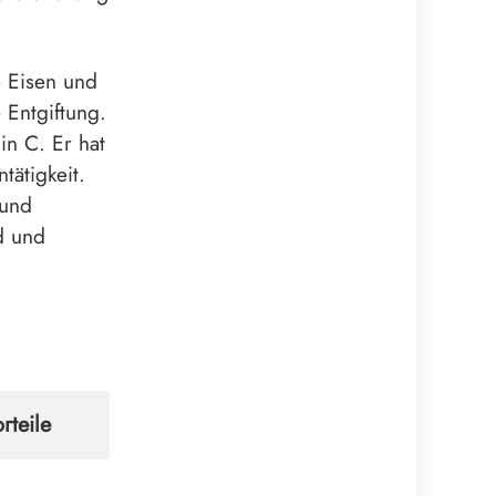
e Eisen und
 Entgiftung.
n C. Er hat
ätigkeit.
 und
d und
rteile