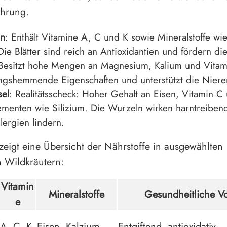
ährung.
n
: Enthält Vitamine A, C und K sowie Mineralstoffe wi
Die Blätter sind reich an Antioxidantien und fördern die
 Besitzt hohe Mengen an Magnesium, Kalium und Vitami
gshemmende Eigenschaften und unterstützt die Nierent
sel
: Realitätsscheck: Hoher Gehalt an Eisen, Vitamin C
menten wie Silizium. Die Wurzeln wirken harntreiben
lergien lindern.
 zeigt eine Übersicht der Nährstoffe in ausgewählten
n Wildkräutern:
Vitamin
Mineralstoffe
Gesundheitliche Vo
e
A, C, K
Eisen, Kalzium
Entgiftend, antioxidativ