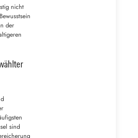
tig nicht
 Bewusstsein
in der
altigeren
wählter
nd
er
äufigsten
sel sind
Bereicherung