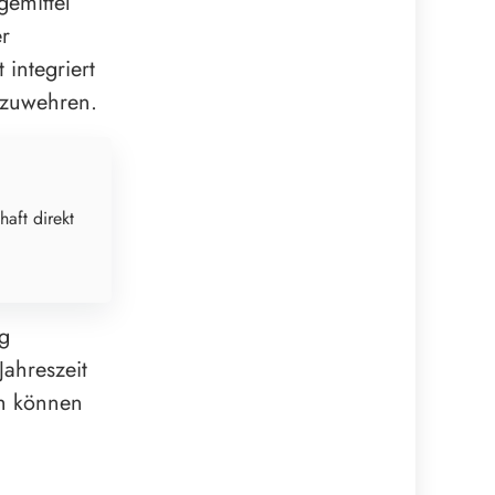
gemittel
er
integriert
bzuwehren.
haft direkt
ig
Jahreszeit
ch können