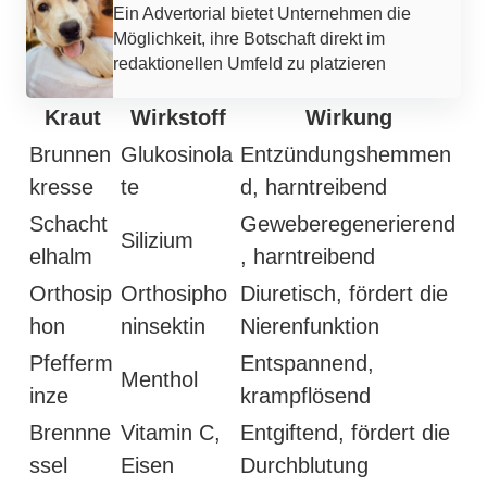
Ein Advertorial bietet Unternehmen die
Möglichkeit, ihre Botschaft direkt im
redaktionellen Umfeld zu platzieren
Kraut
Wirkstoff
Wirkung
Brunnen
Glukosinola
Entzündungshemmen
kresse
te
d, harntreibend
Schacht
Geweberegenerierend
Silizium
elhalm
, harntreibend
Orthosip
Orthosipho
Diuretisch, fördert die
hon
ninsektin
Nierenfunktion
Pfefferm
Entspannend,
Menthol
inze
krampflösend
Brennne
Vitamin C,
Entgiftend, fördert die
ssel
Eisen
Durchblutung